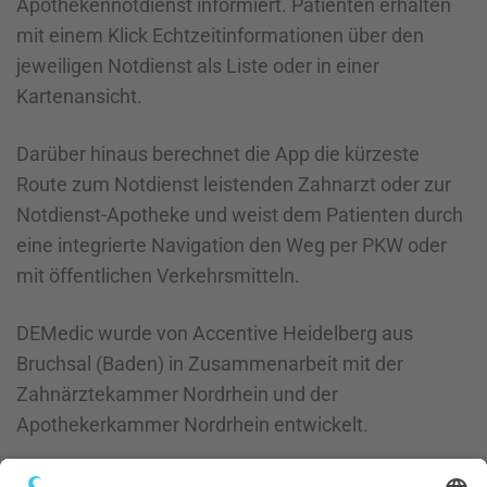
Apothekennotdienst informiert. Patienten erhalten
mit einem Klick Echtzeitinformationen über den
jeweiligen Notdienst als Liste oder in einer
Kartenansicht.
Darüber hinaus berechnet die App die kürzeste
Route zum Notdienst leistenden Zahnarzt oder zur
Notdienst-Apotheke und weist dem Patienten durch
eine integrierte Navigation den Weg per PKW oder
mit öffentlichen Verkehrsmitteln.
DEMedic wurde von Accentive Heidelberg aus
Bruchsal (Baden) in Zusammenarbeit mit der
Zahnärztekammer Nordrhein und der
Apothekerkammer Nordrhein entwickelt.