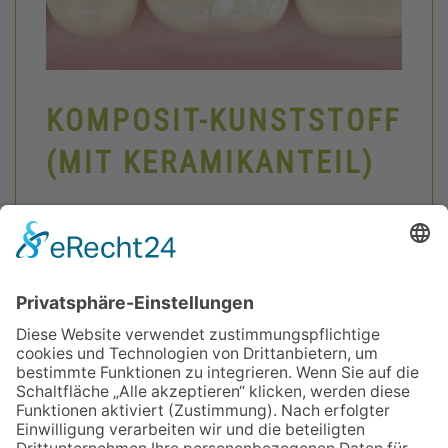
KOMPOSIT-KUNSTSTOFF
(MIT KERAMIK­ANTEIL)
Dieses Material zeichnet sich durch eine
hervorragende Ästhetik aus, ist
abrasionsstabil und daher auch für den
Seitenzahnbereich geeignet. Mit Komposit
lassen sich auch kleinere Zahnkorrekturen/-
umformungen im Front- und
Seitenzahnbereich bewerkstelligen. Da es in
aufwendiger Mehrschichttechnik verarbeitet
wird, ist hier eine höhere Zuzahlung