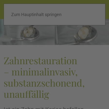
praxis dr. jaguljnjak |
02821 12880
Home
|
Kontakt
|
Konzept
Zum Hauptinhalt springen
Zahnrestauration
– minimalinvasiv,
substanzschonend,
unauffällig