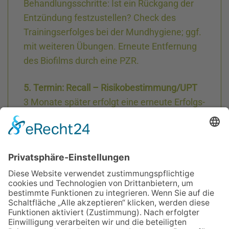
Behandlungsschritte: Ist ein Rückgang der
Entzündung festzustellen? Check des
Trainings­erfolges bei der Mundhygiene; ggf.
mit weiteren Übungen. Erneute Entfernung
des Biofilms durch eine PZR.
5. Termin: Recall – Risiko­bestimmung/UPT
3 Monate später erfolgt eine erneute Erfolgs­
kontrolle: Gibt es einen weiteren Rückgang
der Entzündung? Wir überprüfen den
Trainings­erfolg. Nun entscheiden wir, ob
zusätzlich eine chirurgische (regenerative
oder resektive) Behandlung erforderlich ist.
Erneut entfernen wir den Biofilm im Rahmen
einer PZR. Abschließend erheben wir
bestimmte Indizes, um das individuelle