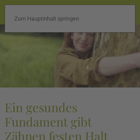
praxis dr. jaguljnjak |
02821 12880
Home
|
Kontakt
|
Konzept
Zum Hauptinhalt springen
Ein gesundes
Fundament gibt
Zähnen festen Halt