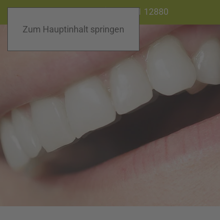
praxis dr. jaguljnjak |
02821 12880
Zum Hauptinhalt springen