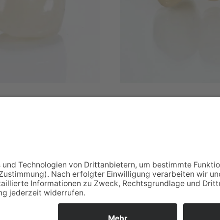
 Dr. Natalie Jaguljnjak und Dr. Pascal Schnabel · Alle R
Impressum
·
Datenschutz
·
Kontakt