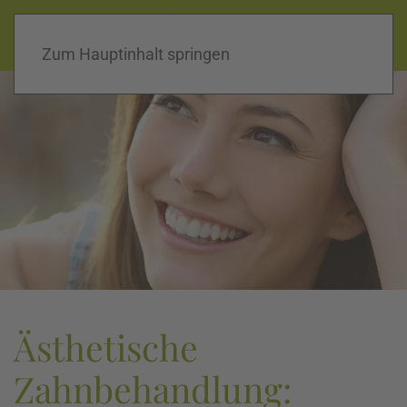
praxis dr. jaguljnjak |
02821 12880
Home
|
Kontakt
|
Konzept
Zum Hauptinhalt springen
Ästhetische
Zahnbehandlung: