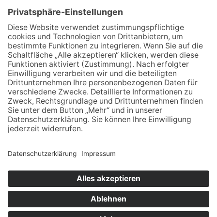
Bitte die Bewerbungsunterlagen per Post oder E-Mail
an:
Dr. med. dent. Pascal Schnabel MSc
Emmericher Straße 109
47533 Kleve
schnabel@zahnarztkleve.de
© Copyright 2019 Dr. Natalie Jaguljnjak und Dr.
Pascal Schnabel · Alle Rechte vorbehalten