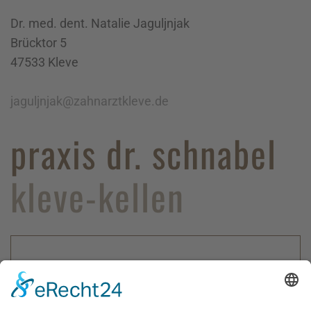
Dr. med. dent. Natalie Jaguljnjak
Brücktor 5
47533 Kleve
jaguljnjak@zahnarztkleve.de
praxis dr. schnabel
kleve-kellen
Zur Zeit sind keine Stellen frei.